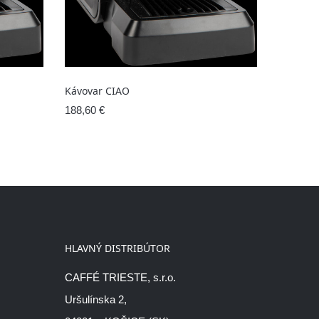
Kávovar CIAO
Kávovar
188,60 €
188,60 €
HLAVNÝ DISTRIBÚTOR
CAFFÉ TRIESTE, s.r.o.
Uršulínska 2,