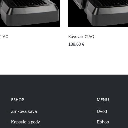
CIAO
Kávovar CIAO
188,60 €
ESHOP
MENU
Zrnková káva
Úvod
Kapsule a pody
Eshop