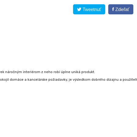
Tweetnuť
Zdieľať
vek náročným interiérom z neho robí úplne uniká produkt.
pokojil domáce a
kancelárske požiadavky, je výsledkom dobrého dizajnu a použiteľn