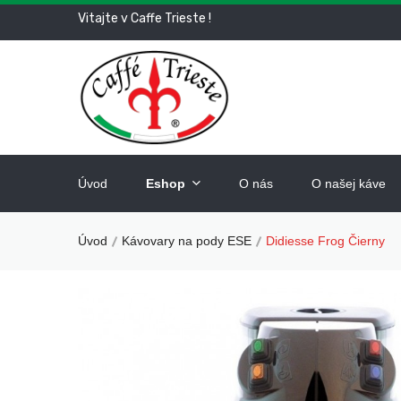
Vitajte v Caffe Trieste !
Úvod
Eshop
O nás
O našej káve
Úvod
Kávovary na pody ESE
Didiesse Frog Čierny