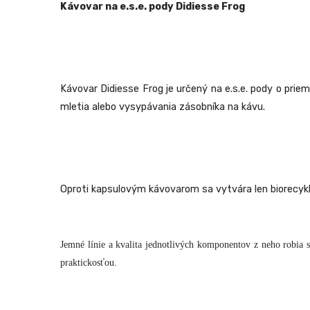
Kávovar na e.s.e. pody Didiesse Frog
Kávovar Didiesse Frog je určený na e.s.e. pody o prie
mletia alebo vysypávania zásobníka na kávu.
Oproti kapsulovým kávovarom sa vytvára len biorecyk
Jemné línie a kvalita jednotlivých komponentov z neho robia 
praktickosťou.