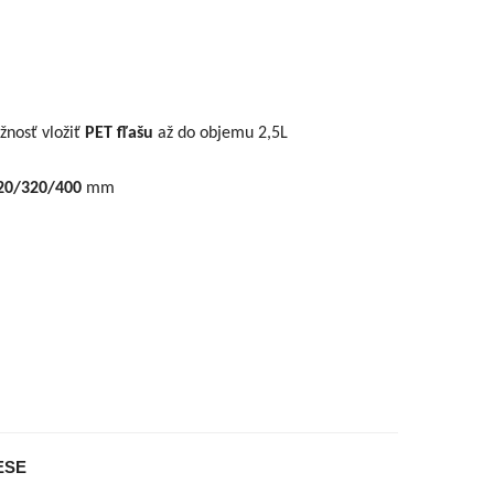
žnosť vložiť
PET fľašu
až do objemu 2,5L
20/320/400
mm
ESE