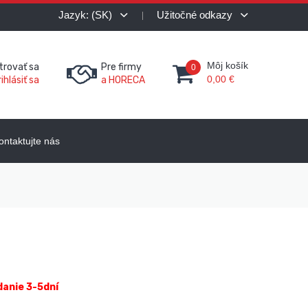
Jazyk: (SK)
Užitočné odkazy
Môj košík
trovať sa
Pre firmy
0
0,00 €
ihlásiť sa
a HORECA
ontaktujte nás
danie 3-5dní