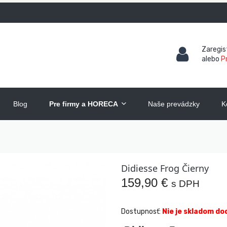
Zaregis
alebo
Pr
Blog
Pre firmy a HORECA
Naše prevádzky
K
Didiesse Frog Čierny
159,90 €
s DPH
Dostupnosť:
Nie je skladom do