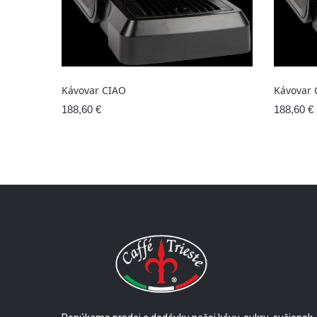
Kávovar CIAO
Kávovar 
188,60 €
188,60 €