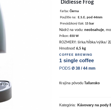
Didiesse Frog
Farba:
Čierna
Použitie na:
E.S.E. pod 44mm
P
revádzkový tlak:
15 bar
Nádrž na vodu:
neobsahuje
, mo
Príkon:
650 W
ROZMERY: šírka/hĺbka/výška/
2
Hmotnosť
6,5 kg
COFFEE BREWING
1 single coffee
PODS
Ø 38 / 44 mm
Krajina pôvodu
Taliansko
Kategória:
Kávovary na pody 