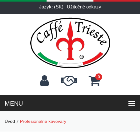
Jazyk: (SK)
Užitočné odkazy
0
Úvod
Profesionálne kávovary