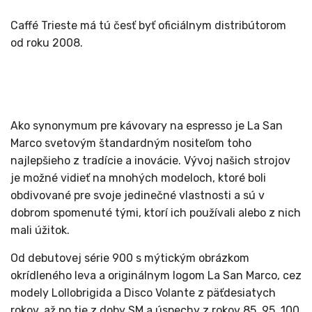
Caffé Trieste má tú česť byť oficiálnym distribútorom
od roku 2008.
Ako synonymum pre kávovary na espresso je La San
Marco svetovým štandardným nositeľom toho
najlepšieho z tradície a inovácie. Vývoj našich strojov
je možné vidieť na mnohých modeloch, ktoré boli
obdivované pre svoje jedinečné vlastnosti a sú v
dobrom spomenuté tými, ktorí ich používali alebo z nich
mali úžitok.
Od debutovej série 900 s mýtickým obrázkom
okrídleného leva a originálnym logom La San Marco, cez
modely Lollobrigida a Disco Volante z päťdesiatych
rokov, až po tie z doby SM a úspechy z rokov 85, 95, 100