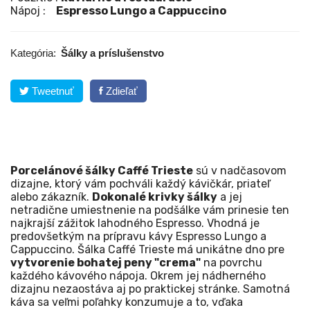
Nápoj :
Espresso Lungo a Cappuccino
Kategória:
Šálky a príslušenstvo
Tweetnuť
Zdieľať
Porcelánové šálky Caffé Trieste
sú v nadčasovom
dizajne, ktorý vám pochváli každý kávičkár, priateľ
alebo zákazník.
Dokonalé krivky šálky
a jej
netradične umiestnenie na podšálke vám prinesie ten
najkrajší zážitok lahodného Espresso. Vhodná je
predovšetkým na prípravu kávy Espresso Lungo a
Cappuccino. Šálka Caffé Trieste má unikátne dno pre
vytvorenie bohatej peny "crema"
na povrchu
každého kávového nápoja. Okrem jej nádherného
dizajnu nezaostáva aj po praktickej stránke. Samotná
káva sa veľmi poľahky konzumuje a to, vďaka