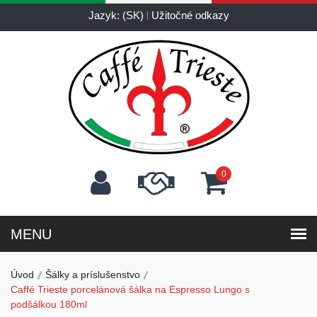
Jazyk: (SK)
Užitočné odkazy
0
Úvod
Šálky a príslušenstvo
Caffé Trieste porcelánová šálka na Espresso Lungo s
podšálkou 180ml