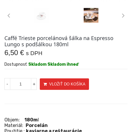
Caffé Trieste porcelánová šálka na Espresso
Lungo s podšálkou 180ml
6,50 €
s DPH
Dostupnosť:
Skladom Skladom ihneď
-
+
VLOŽIŤ DO KOŠÍKA
Objem:
180m
l
Materiál:
Porcelán
Použitie :
kaviarne a reštaurácie