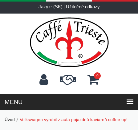
Jazyk: (SK)
Užitočné odkazy
0
Úvod
Volkswagen vyrobil z auta pojazdnú kaviareň coffee up!