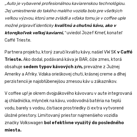
„Auto je vybavené profesionálnou kaviarenskou technológiou.
Jej umiestnenie do takého malého vozidla bolo pre všetkých
veľkou výzvou, ktorú sme zvládli a vďaka tomu je v coffee up!e
možné pripraviť identicky
kvalitnú a chutnú kávu, ako v
ktorejkoľvek veľkej kaviarni,
“
uviedol Jozef Kmeť, konateľ
Caffé Trieste.
Partnera projektu, ktorý zaručí kvalitu kávy, našiel VW SK
v Caffé
Trieste.
Ako dodal, podávaná káva je BAR, čiže zmes, ktorá
obsahuje
sedem typov kávových zŕn,
prevažne z Južnej
Ameriky a Afriky. Vďaka orieškovej chuti, krásnej creme a dlhej
perzistencii je
najobľúbenejšou zmesou káv u zákazníkov.
V coffee up! je okrem dvojpákového kávovaru v aute integrovaná
aj chladnička, mlynček na kávu, vodovodná batéria na teplú
vodu, barely s vodou, čistiace prostriedky či extra vytvorené
úložné priestory. Limitovaný priestor najmenšieho vozidla
značky Volkswagen
bol efektívne využitý do posledného
miesta.