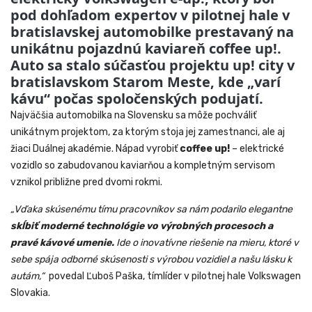
pod dohľadom expertov v pilotnej hale v
bratislavskej automobilke prestavaný na
unikátnu pojazdnú kaviareň coffee up!.
Auto sa stalo súčasťou projektu up! city v
bratislavskom Starom Meste, kde „varí
kávu“ počas spoločenských podujatí.
Najväčšia automobilka na Slovensku sa môže pochváliť
unikátnym projektom, za ktorým stoja jej zamestnanci, ale aj
žiaci Duálnej akadémie. Nápad vyrobiť
coffee up!
– elektrické
vozidlo so zabudovanou kaviarňou a kompletným servisom
vznikol približne pred dvomi rokmi.
„Vďaka skúsenému tímu pracovníkov sa nám podarilo elegantne
skĺbiť moderné technológie vo výrobných procesoch a
pravé kávové umenie.
Ide o inovatívne riešenie na mieru, ktoré v
sebe spája odborné skúsenosti s výrobou vozidiel a našu lásku k
autám,“
povedal Ľuboš Paška, tímlíder v pilotnej hale Volkswagen
Slovakia.